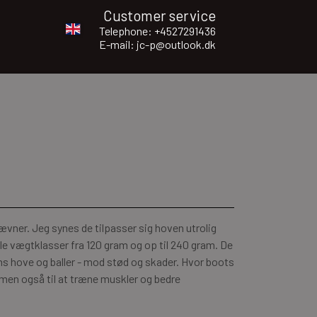
Customer service
Telephone: +4527291436
E-mail: jc-p@outlook.dk
stævner. Jeg synes de tilpasser sig hoven utrolig
lle vægtklasser fra 120 gram og op til 240 gram. De
ns hove og baller - mod stød og skader. Hvor boots
 men også til at træne muskler og bedre