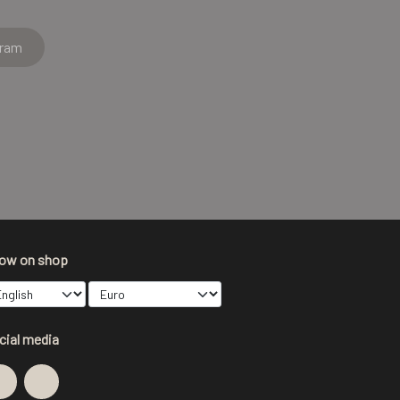
gram
ow on shop
cial media