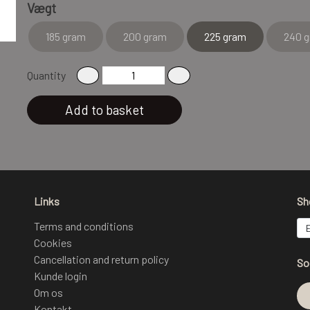
Vægt
185 gram
200 gram
225 gram
240 
Quantity
Add to basket
Links
Sh
Terms and conditions
Cookies
Cancellation and return policy
So
Kunde login
Om os
Kontakt