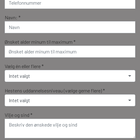
Navn: *
Ønsket alder minum til maximum *
Vælg én eller flere *
Intet valgt
Hestens uddannelsesniveau (vælge gerne flere) *
Intet valgt
Vilje og sind *