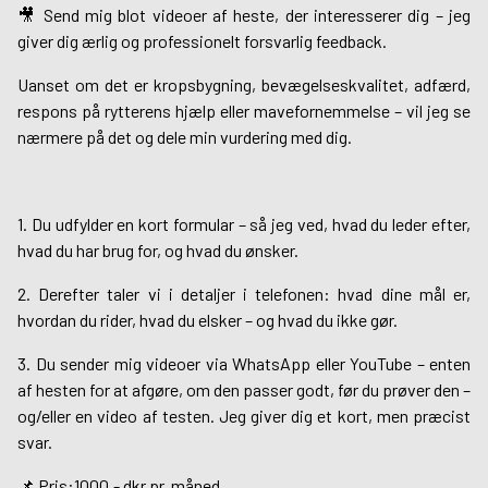
🎥 Send mig blot videoer af heste, der interesserer dig – jeg
giver dig ærlig og professionelt forsvarlig feedback.
Uanset om det er kropsbygning, bevægelseskvalitet, adfærd,
respons på rytterens hjælp eller mavefornemmelse – vil jeg se
nærmere på det og dele min vurdering med dig.
1. Du udfylder en kort formular – så jeg ved, hvad du leder efter,
hvad du har brug for, og hvad du ønsker.
2. Derefter taler vi i detaljer i telefonen: hvad dine mål er,
hvordan du rider, hvad du elsker – og hvad du ikke gør.
3. Du sender mig videoer via WhatsApp eller YouTube – enten
af hesten for at afgøre, om den passer godt, før du prøver den –
og/eller en video af testen. Jeg giver dig et kort, men præcist
svar.
📌 Pris:1000,- dkr pr. måned