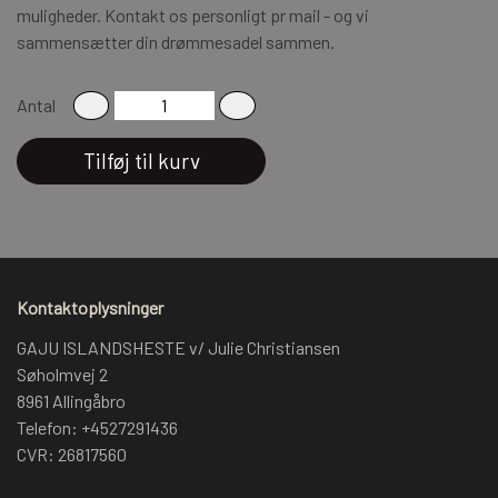
muligheder. Kontakt os personligt pr mail - og vi
sammensætter din drømmesadel sammen.
Antal
Tilføj til kurv
Kontaktoplysninger
GAJU ISLANDSHESTE v/ Julie Christiansen
Søholmvej 2
8961 Allingåbro
Telefon: +4527291436
CVR: 26817560