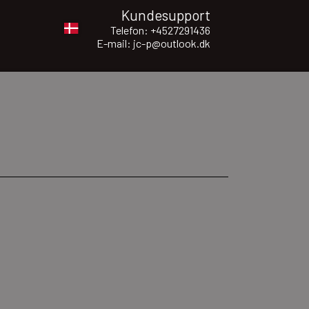
Kundesupport
Telefon: +4527291436
E-mail: jc-p@outlook.dk