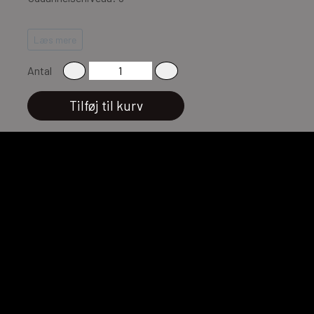
Vilje: God
Læs mere
Antal
Tilføj til kurv