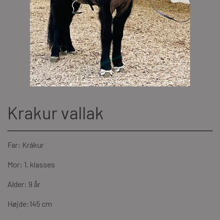
Krakur vallak
Far: Krákur
Mor: 1. klasses
Alder: 9 år
Højde:145 cm