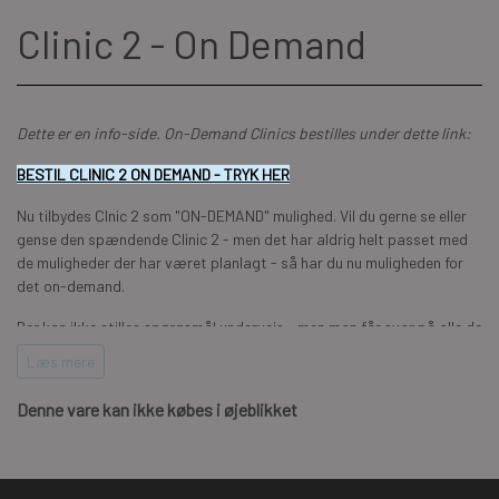
Clinic 2 - On Demand
Dette er en info-side. On-Demand Clinics bestilles under dette link:
BESTIL CLINIC 2 ON DEMAND - TRYK HER
Nu tilbydes Clnic 2 som "ON-DEMAND" mulighed. Vil du gerne se eller
gense den spændende Clinic 2 - men det har aldrig helt passet med
de muligheder der har været planlagt - så har du nu muligheden for
det on-demand.
Der kan ikke stilles spørgsmål undervejs - men man får svar på alle de
spørgsmål og meget mere - der blev spurgt om i live-eventet.
Læs mere
Du kan også under linket bestille rabat kort og sammensætte flere
Denne vare kan ikke købes i øjeblikket
Clinics
Clinic 2 - er et 3 timer webinar - hvor Julie gennemgår alt det
extra det for hende er nødvendigt til at hverdagen fungere og