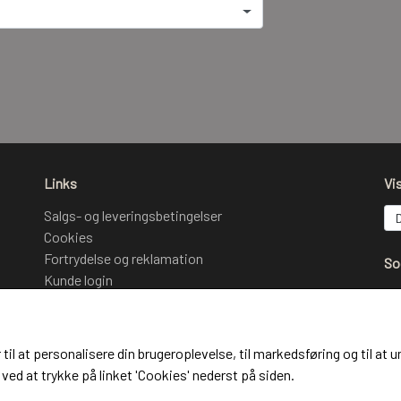
Links
Vi
Salgs- og leveringsbetingelser
Cookies
Fortrydelse og reklamation
So
Kunde login
Om os
Kontakt
 til at personalisere din brugeroplevelse, til markedsføring og til 
Mo
ved at trykke på linket 'Cookies' nederst på siden.