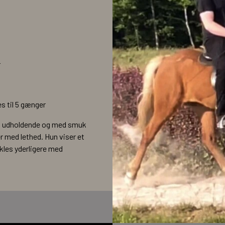
r
s til 5 gænger
lar, udholdende og med smuk
r med lethed. Hun viser et
kles yderligere med