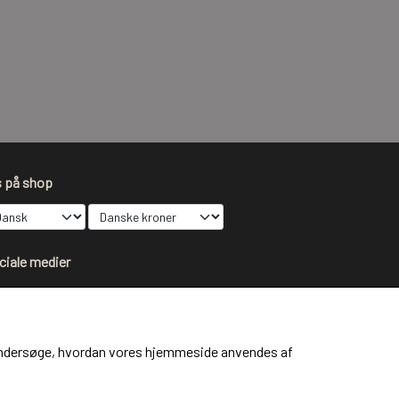
s på shop
ciale medier
at undersøge, hvordan vores hjemmeside anvendes af
dtag vores nyhedsbrev via e-mail
Tilmeld