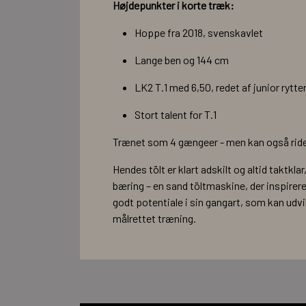
Højdepunkter i korte træk:
Hoppe fra 2018, svenskavlet
Lange ben og 144 cm
LK2 T.1 med 6,50, redet af junior rytte
Stort talent for T.1
Trænet som 4 gængeer - men kan også ride
Hendes tölt er klart adskilt og altid taktk
bæring – en sand töltmaskine, der inspirere
godt potentiale i sin gangart, som kan udvi
målrettet træning.