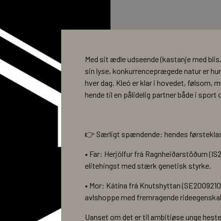
Med sit ædle udseende (kastanje med blis
sin lyse, konkurrenceprægede natur er hun
hver dag. Kleó er klar i hovedet, følsom, m
hende til en pålidelig partner både i sport 
👉 Særligt spændende: hendes førstekla
• Far: Herjólfur frá Ragnheiðarstöðum (IS
elitehingst med stærk genetisk styrke.
• Mor: Kátína frá Knutshyttan (SE200921
avlshoppe med fremragende rideegenska
Uanset om det er til ambitiøse unge hest