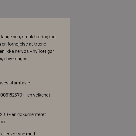
, lange ben, smuk bæring) og
 en fornøjelse at træne
en ikke nervøs – hvilket gør
og i hverdagen.
sses stamtavle.
2006182570) – en velkendt
0281) – en dokumenteret
ber.
e eller voksne med