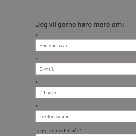
Jeg vil gerne høre mere om:
*
*
*
*
Jeg vil kontaktes på: *