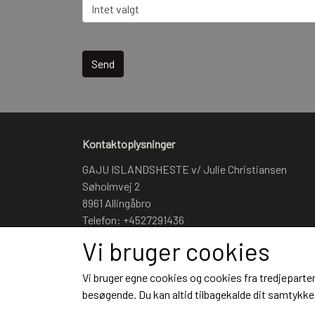
Intet valgt
Send
Kontaktoplysninger
GAJU ISLANDSHESTE v/ Julie Christiansen
Søholmvej 2
8961 Allingåbro
Telefon: +4527291436
CVR: 26817560
Vi bruger cookies
Vi bruger egne cookies og cookies fra tredjeparter
besøgende. Du kan altid tilbagekalde dit samtykke 